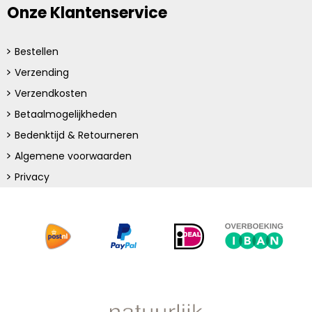
Onze Klantenservice
Bestellen
Verzending
Verzendkosten
Betaalmogelijkheden
Bedenktijd & Retourneren
Algemene voorwaarden
Privacy