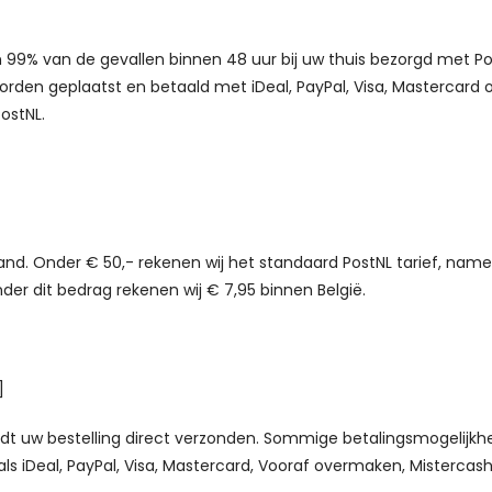
 in 99% van de gevallen binnen 48 uur bij uw thuis bezorgd met Po
worden geplaatst en betaald met iDeal, PayPal, Visa, Mastercard 
ostNL.
and. Onder € 50,- rekenen wij het standaard PostNL tarief, namel
nder dit bedrag rekenen wij € 7,95 binnen België.
]
t uw bestelling direct verzonden. Sommige betalingsmogelijkhed
ls iDeal, PayPal, Visa, Mastercard, Vooraf overmaken, Mistercas