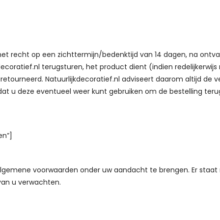
het recht op een zichttermijn/bedenktijd van 14 dagen, na ontv
oratief.nl terugsturen, het product dient (indien redelijkerwijs m
tourneerd. Natuurlijkdecoratief.nl adviseert daarom altijd de v
at u deze eventueel weer kunt gebruiken om de bestelling teru
en”]
 algemene voorwaarden onder uw aandacht te brengen. Er staat 
 van u verwachten.