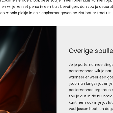
n zoals je sieraden. Ook deze zou je in een boek kluis kunnen opb
n en wil je ze niet perse in een kluis beveiligen, dan zou je decor
een mooie plekje in de slaapkamer geven en ziet het er fraai uit.
Overige spulle
Je je portemonnee slinger
portemonnee wilt je natu
wanneer er weer een goe
ijscoman langs rijdt en je 
portemonnee ergens in o
zou je dus in de nu inm
kunt hem ook in je jas la
veel jassen hebt, en dagel