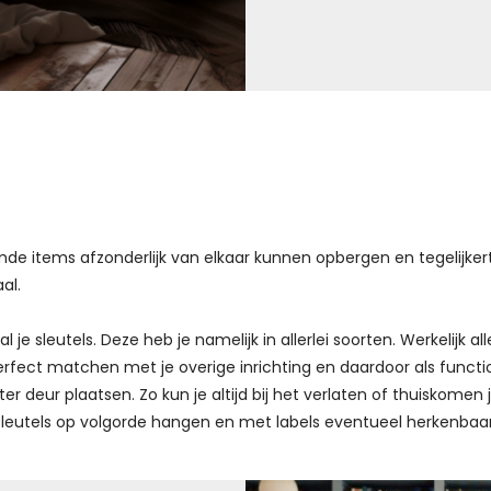
e items afzonderlijk van elkaar kunnen opbergen en tegelijkert
al.
l je sleutels. Deze heb je namelijk in allerlei soorten. Werkelijk a
s perfect matchen met je overige inrichting en daardoor als func
er deur plaatsen. Zo kun je altijd bij het verlaten of thuiskomen j
 je sleutels op volgorde hangen en met labels eventueel herkenba