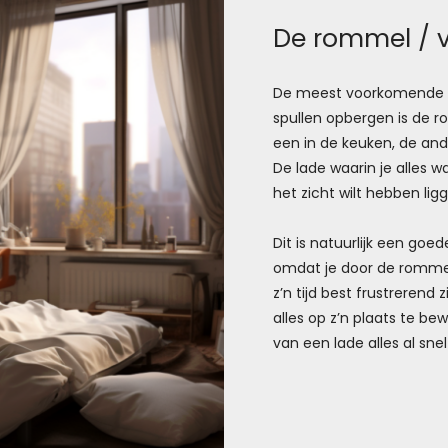
De rommel / v
De meest voorkomende ma
spullen opbergen is de r
een in de keuken, de ande
De lade waarin je alles w
het zicht wilt hebben lig
Dit is natuurlijk een go
omdat je door de rommel n
z’n tijd best frustrerend z
alles op z’n plaats te b
van een lade alles al snel